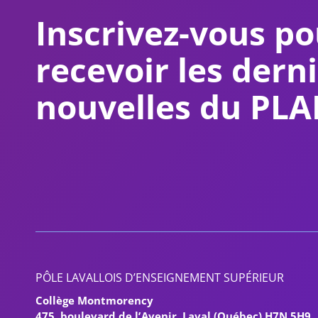
Inscrivez-vous po
recevoir les dern
nouvelles du PL
PÔLE LAVALLOIS D’ENSEIGNEMENT SUPÉRIEUR
Collège Montmorency
475, boulevard de l’Avenir, Laval (Québec) H7N 5H9