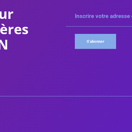
ur
ières
AN
S'abonner