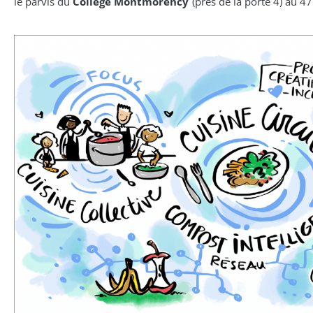
le parvis du
Collège Montmorency
(près de la porte 4) au 4